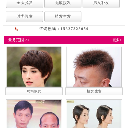
全头脱发
无痕接发
男女补发
时尚假发
植发生发
咨询热线：15327323050
业务范围 >>
更多+
时尚假发
植发.生发