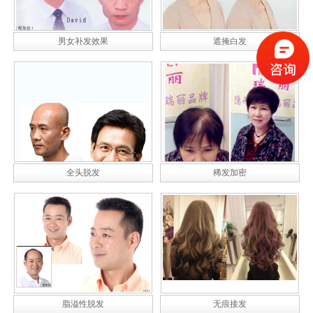
男女补发效果
遮掩白发
全头脱发
稀发加密
脂溢性脱发
无痕接发