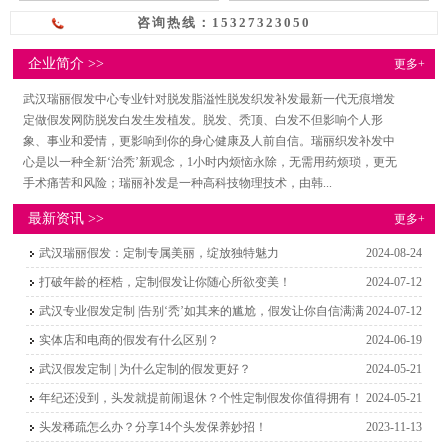
咨询热线：15327323050
企业简介 >>
更多+
武汉瑞丽假发中心专业针对脱发脂溢性脱发织发补发最新一代无痕增发
定做假发网防脱发白发生发植发。脱发、秃顶、白发不但影响个人形
象、事业和爱情，更影响到你的身心健康及人前自信。瑞丽织发补发中
心是以一种全新‘治秃’新观念，1小时内烦恼永除，无需用药烦琐，更无
手术痛苦和风险；瑞丽补发是一种高科技物理技术，由韩...
最新资讯 >>
更多+
武汉瑞丽假发：定制专属美丽，绽放独特魅力
2024-08-24
打破年龄的桎梏，定制假发让你随心所欲变美！
2024-07-12
武汉专业假发定制 |告别‘秃’如其来的尴尬，假发让你自信满满
2024-07-12
实体店和电商的假发有什么区别？
2024-06-19
武汉假发定制 | 为什么定制的假发更好？
2024-05-21
年纪还没到，头发就提前闹退休？个性定制假发你值得拥有！
2024-05-21
头发稀疏怎么办？分享14个头发保养妙招！
2023-11-13