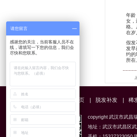
年龄
女，
格。
请您留言
在岁
感谢您的关注，当前客服人员不在
假发
线，请填写一下您的信息，我们会
发早
尽快和您联系。
约的
所在
网站首页
|
脱发补发
|
稀
copyright 武汉市
地址：武汉市武昌区武
手机：15327323050 