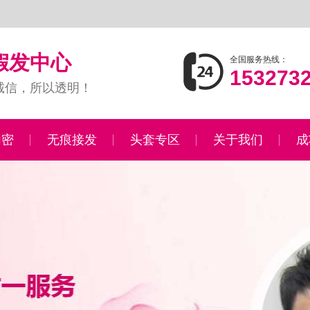
假发中心
全国服务热线：
153273
诚信，所以透明！
加密
无痕接发
头套专区
关于我们
成