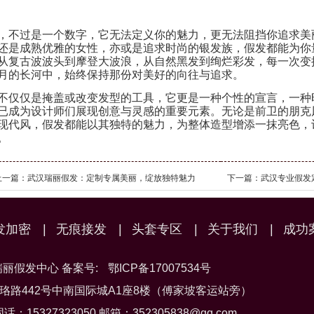
，不过是一个数字，它无法定义你的魅力，更无法阻挡你追求美
还是成熟优雅的女性，亦或是追求时尚的银发族，假发都能为你
从复古波波头到摩登大波浪，从自然黑发到绚烂彩发，每一次变
月的长河中，始终保持那份对美好的向往与追求。
不仅仅是掩盖或改变发型的工具，它更是一种个性的宣言，一种
已成为设计师们展现创意与灵感的重要元素。无论是前卫的朋克
现代风，假发都能以其独特的魅力，为整体造型增添一抹亮色，
。
上一篇：
武汉瑞丽假发：定制专属美丽，绽放独特魅力
下一篇：
武汉专业假发定
发加密
|
无痕接发
|
头套专区
|
关于我们
|
成功
武昌瑞丽假发中心 备案号:
鄂ICP备17007534号
珞路442号中南国际城A1座8楼（傅家坡客运站旁）
固话：15327323050 邮箱：352305838@qq.com