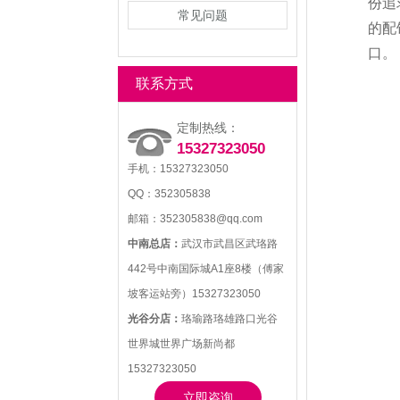
份追
常见问题
的配
口。
联系方式
定制热线：
15327323050
手机：15327323050
QQ：352305838
邮箱：352305838@qq.com
中南总店：
武汉市武昌区武珞路
442号中南国际城A1座8楼（傅家
坡客运站旁）15327323050
光谷分店：
珞瑜路珞雄路口光谷
世界城世界广场新尚都
15327323050
立即咨询