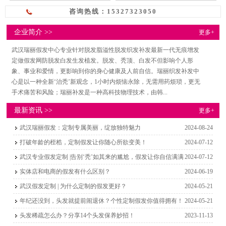
咨询热线：15327323050
企业简介 >>
更多+
武汉瑞丽假发中心专业针对脱发脂溢性脱发织发补发最新一代无痕增发
定做假发网防脱发白发生发植发。脱发、秃顶、白发不但影响个人形
象、事业和爱情，更影响到你的身心健康及人前自信。瑞丽织发补发中
心是以一种全新‘治秃’新观念，1小时内烦恼永除，无需用药烦琐，更无
手术痛苦和风险；瑞丽补发是一种高科技物理技术，由韩...
最新资讯 >>
更多+
武汉瑞丽假发：定制专属美丽，绽放独特魅力
2024-08-24
打破年龄的桎梏，定制假发让你随心所欲变美！
2024-07-12
武汉专业假发定制 |告别‘秃’如其来的尴尬，假发让你自信满满
2024-07-12
实体店和电商的假发有什么区别？
2024-06-19
武汉假发定制 | 为什么定制的假发更好？
2024-05-21
年纪还没到，头发就提前闹退休？个性定制假发你值得拥有！
2024-05-21
头发稀疏怎么办？分享14个头发保养妙招！
2023-11-13