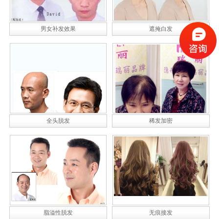
男女补发效果
遮掩白发
全头脱发
稀发加密
脂溢性脱发
无痕接发