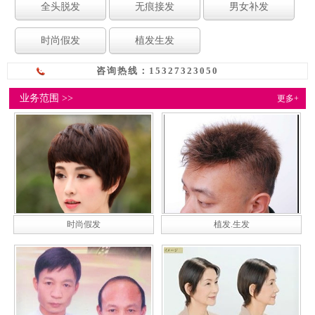
全头脱发
无痕接发
男女补发
时尚假发
植发生发
咨询热线：15327323050
业务范围 >>
更多+
时尚假发
植发.生发