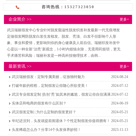
咨询热线：15327323050
企业简介 >>
更多+
武汉瑞丽假发中心专业针对脱发脂溢性脱发织发补发最新一代无痕增发
定做假发网防脱发白发生发植发。脱发、秃顶、白发不但影响个人形
象、事业和爱情，更影响到你的身心健康及人前自信。瑞丽织发补发中
心是以一种全新‘治秃’新观念，1小时内烦恼永除，无需用药烦琐，更无
手术痛苦和风险；瑞丽补发是一种高科技物理技术，由韩...
最新资讯 >>
更多+
武汉瑞丽假发：定制专属美丽，绽放独特魅力
2024-08-24
打破年龄的桎梏，定制假发让你随心所欲变美！
2024-07-12
武汉专业假发定制 |告别‘秃’如其来的尴尬，假发让你自信满满
2024-07-12
实体店和电商的假发有什么区别？
2024-06-19
武汉假发定制 | 为什么定制的假发更好？
2024-05-21
年纪还没到，头发就提前闹退休？个性定制假发你值得拥有！
2024-05-21
头发稀疏怎么办？分享14个头发保养妙招！
2023-11-13