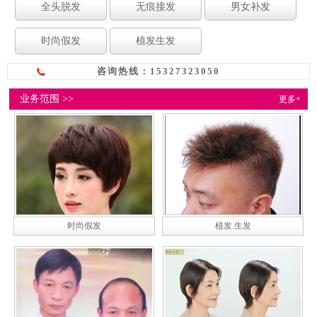
全头脱发
无痕接发
男女补发
时尚假发
植发生发
咨询热线：15327323050
业务范围 >>
更多+
时尚假发
植发.生发