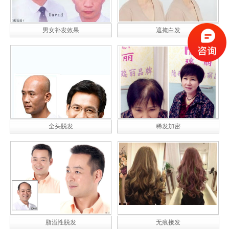
男女补发效果
遮掩白发
全头脱发
稀发加密
脂溢性脱发
无痕接发