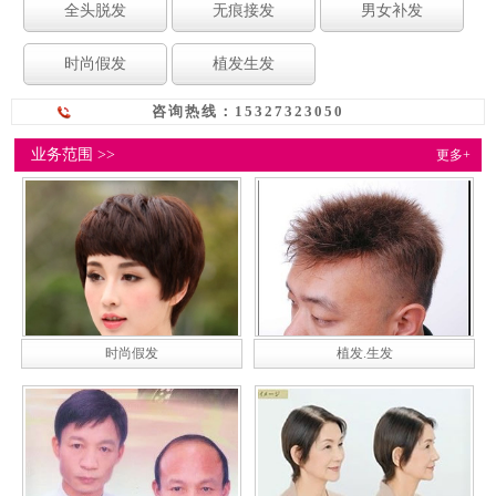
全头脱发
无痕接发
男女补发
时尚假发
植发生发
咨询热线：15327323050
业务范围 >>
更多+
时尚假发
植发.生发