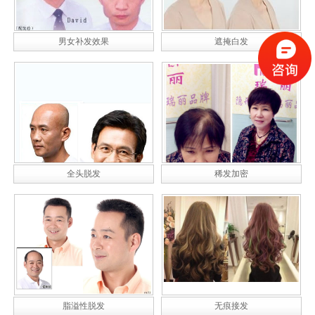
男女补发效果
遮掩白发
全头脱发
稀发加密
脂溢性脱发
无痕接发