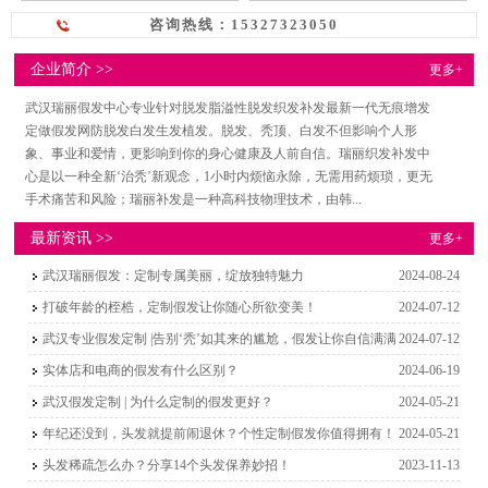
咨询热线：15327323050
企业简介 >>
更多+
武汉瑞丽假发中心专业针对脱发脂溢性脱发织发补发最新一代无痕增发
定做假发网防脱发白发生发植发。脱发、秃顶、白发不但影响个人形
象、事业和爱情，更影响到你的身心健康及人前自信。瑞丽织发补发中
心是以一种全新‘治秃’新观念，1小时内烦恼永除，无需用药烦琐，更无
手术痛苦和风险；瑞丽补发是一种高科技物理技术，由韩...
最新资讯 >>
更多+
武汉瑞丽假发：定制专属美丽，绽放独特魅力
2024-08-24
打破年龄的桎梏，定制假发让你随心所欲变美！
2024-07-12
武汉专业假发定制 |告别‘秃’如其来的尴尬，假发让你自信满满
2024-07-12
实体店和电商的假发有什么区别？
2024-06-19
武汉假发定制 | 为什么定制的假发更好？
2024-05-21
年纪还没到，头发就提前闹退休？个性定制假发你值得拥有！
2024-05-21
头发稀疏怎么办？分享14个头发保养妙招！
2023-11-13