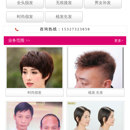
全头脱发
无痕接发
男女补发
时尚假发
植发生发
咨询热线：15327323050
业务范围 >>
更多+
时尚假发
植发.生发