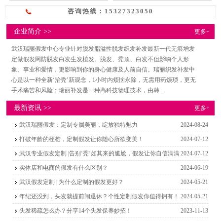
咨询热线：15327323050
企业简介 >>
更多+
武汉瑞丽假发中心专业针对脱发脂溢性脱发织发补发最新一代无痕增发
定做假发网防脱发白发生发植发。脱发、秃顶、白发不但影响个人形
象、事业和爱情，更影响到你的身心健康及人前自信。瑞丽织发补发中
心是以一种全新‘治秃’新观念，1小时内烦恼永除，无需用药烦琐，更无
手术痛苦和风险；瑞丽补发是一种高科技物理技术，由韩...
最新资讯 >>
更多+
武汉瑞丽假发：定制专属美丽，绽放独特魅力
2024-08-24
打破年龄的桎梏，定制假发让你随心所欲变美！
2024-07-12
武汉专业假发定制 |告别‘秃’如其来的尴尬，假发让你自信满满
2024-07-12
实体店和电商的假发有什么区别？
2024-06-19
武汉假发定制 | 为什么定制的假发更好？
2024-05-21
年纪还没到，头发就提前闹退休？个性定制假发你值得拥有！
2024-05-21
头发稀疏怎么办？分享14个头发保养妙招！
2023-11-13