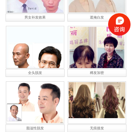
男女补发效果
遮掩白发
全头脱发
稀发加密
脂溢性脱发
无痕接发